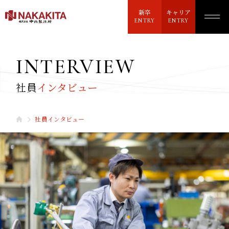
新卒
キャリア
ENTRY
ENTRY
INTERVIEW
社員
インタビュー
社員インタビュー